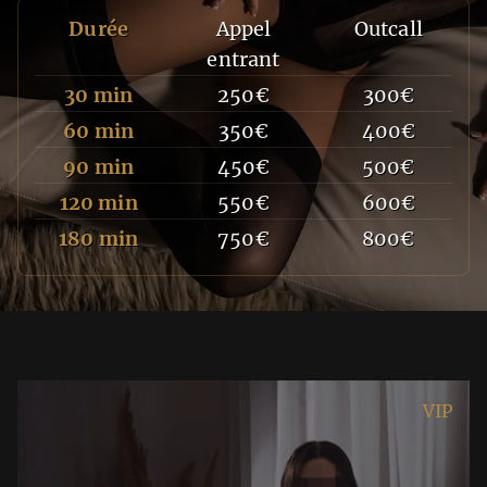
Durée
Appel
Outcall
entrant
30 min
250€
300€
60 min
350€
400€
90 min
450€
500€
120 min
550€
600€
180 min
750€
800€
VIP